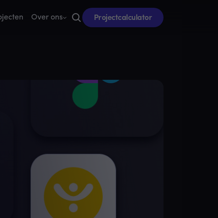
Projectcalculator
ojecten
Over ons