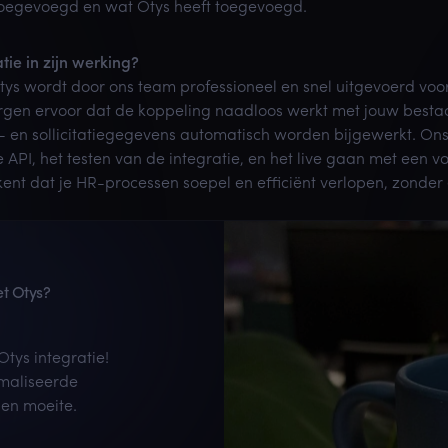
 toegevoegd en wat Otys heeft toegevoegd.
tie in zijn werking?
tys wordt door ons team professioneel en snel uitgevoerd vo
orgen ervoor dat de koppeling naadloos werkt met jouw best
- en sollicitatiegegevens automatisch worden bijgewerkt. On
API, het testen van de integratie, en het live gaan met een vo
kent dat je HR-processen soepel en efficiënt verlopen, zonde
t Otys?
tys integratie!
maliseerde
 en moeite.