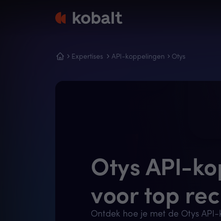
Expertises
API-koppelingen
Otys
Otys API-ko
voor top re
Ontdek hoe je met de Otys API-