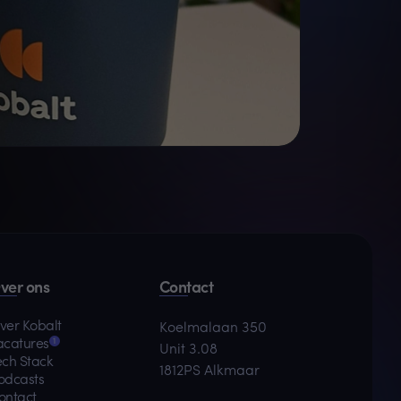
ver ons
Contact
ver Kobalt
Koelmalaan 350
1
acatures
Unit 3.08
ech Stack
1812PS Alkmaar
odcasts
ontact