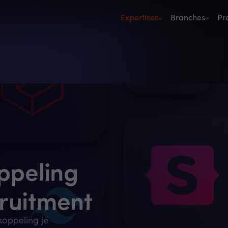
Expertises
Branches
Pr
ppeling
cruitment
koppeling je