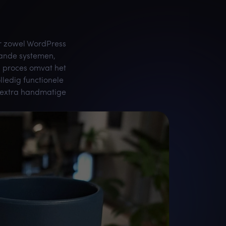
or zowel WordPress
aande systemen,
s proces omvat het
lledig functionele
r extra handmatige