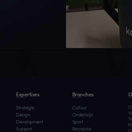
Expertises
Branches
O
O
Strategie
Cultuur
V
Design
Onderwijs
T
Development
Sport
P
Support
Recreatie
C