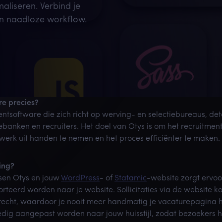
aliseren. Verbind je
en naadloze workflow.
re precies?
entsoftware die zich richt op werving- en selectiebureaus, de
ebanken en recruiters. Het doel van Otys is om het recruitmen
werk uit handen te nemen en het proces efficiënter te maken.
ing?
sen Otys en jouw
WordPress
- of
Statamic
-website zorgt ervoo
teerd worden naar je website. Sollicitaties via de website ko
echt, waardoor je nooit meer handmatig je vacaturepagina ho
dig aangepast worden naar jouw huisstijl, zodat bezoekers het