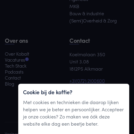
MKB
Bouw & industrie
(Semi)Overheid & Zorg
Over ons
Contact
Over Kobalt
Koelmalaan 350
1
Vacatures
Unit 3.08
Tech Stack
1812PS Alkmaar
Podcasts
Contact
+31(072) 2100600
Blog
team@kobaltdigital.nl
Cookie bij de koffie?
Met cookies en technieken die daarop lijken
Maak afspraak
helpen we je beter en persoonlijker. Accepteer
je onze cookies? Zo maken we óók deze
website elke dag een beetje beter.