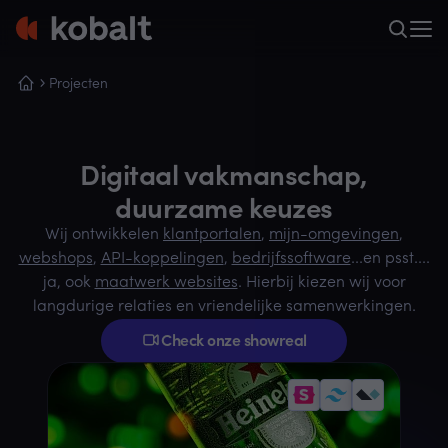
Projecten
Digitaal vakmanschap,
duurzame keuzes
Wij ontwikkelen
klantportalen
,
mijn-omgevingen
,
webshops
,
API-koppelingen
,
bedrijfssoftware
...en psst....
ja, ook
maatwerk websites
. Hierbij kiezen wij voor
langdurige relaties en vriendelijke samenwerkingen.
Check onze showreal