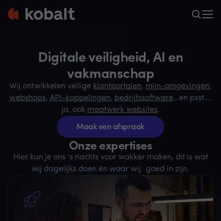
Digitale veiligheid, AI en
vakmanschap
Wij ontwikkelen veilige
klantportalen
,
mijn-omgevingen
,
webshops
,
API-koppelingen
,
bedrijfssoftware
...en psst....
ja, ook
maatwerk websites
.
Maak een afspraak
Onze expertises
Hier kun je ons ‘s nachts voor wakker maken, dit is wat
wij dagelijks doen én waar wij goed in zijn.