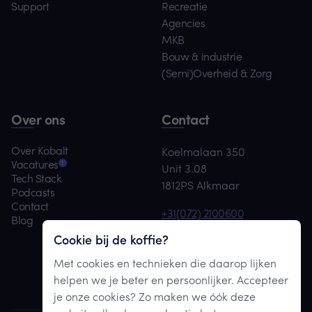
Support
Recreatie
Agencies
MKB
Bouw & industrie
(Semi)Overheid & Zorg
Over ons
Contact
Over Kobalt
Koelmalaan 350
1
Vacatures
Unit 3.08
Tech Stack
1812PS Alkmaar
Podcasts
Contact
+31(072) 2100600
Blog
team@kobaltdigital.nl
Cookie bij de koffie?
Met cookies en technieken die daarop lijken
Maak afspraak
helpen we je beter en persoonlijker. Accepteer
je onze cookies? Zo maken we óók deze