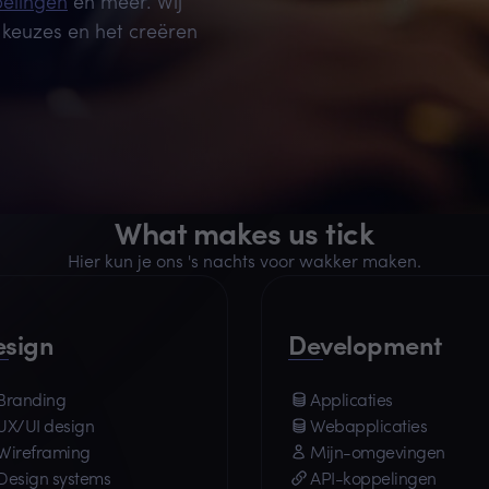
elingen
en meer. Wij
keuzes en het creëren
What makes us tick
Hier kun je ons 's nachts voor wakker maken.
esign
Development
Branding
Applicaties
UX/UI design
Webapplicaties
Wireframing
Mijn-omgevingen
Design systems
API-koppelingen