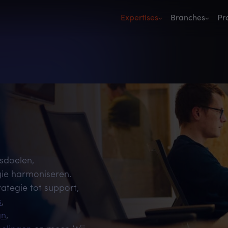
Expertises
Branches
Pr
fsdoelen,
gie harmoniseren.
ategie tot support,
s
,
gn
,