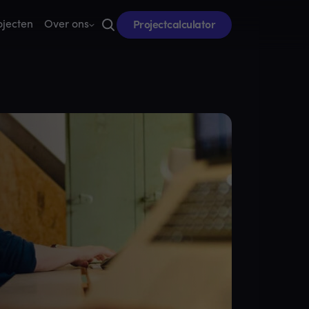
Projectcalculator
ojecten
Over ons