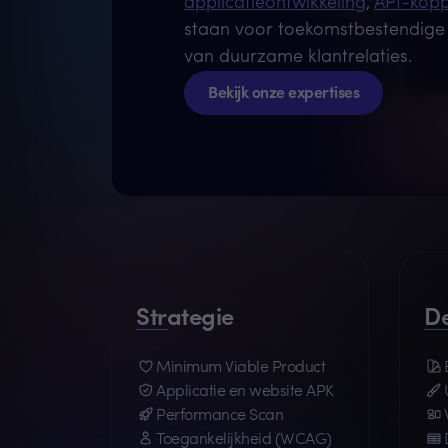
applicatieontwikkeling
,
API-kopp
staan voor toekomstbestendige 
van duurzame klantrelaties.
Bekijk onze expertises
Strategie
D
Minimum Viable Product
Applicatie en website APK
Performance Scan
Toegankelijkheid (WCAG)