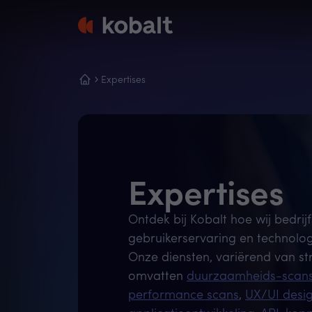
Expertises
Expertises
Ontdek bij Kobalt hoe wij bedrij
gebruikerservaring en technolo
Onze diensten, variërend van str
omvatten
duurzaamheids-scan
performance scans
,
UX/UI desi