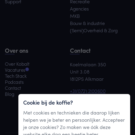
Support
Recreatie
Agencies
MKB
Bouw & industrie
(Semi)Overheid & Zorg
Over ons
Contact
Over Kobalt
Koelmalaan 350
1
Vacatures
Unit 3.08
Tech Stack
1812PS Alkmaar
Podcasts
Contact
+31(072) 2100600
Blog
team@kobaltdigital.nl
Cookie bij de koffie?
Met cookies en technieken die daarop lijken
Maak afspraak
helpen we je beter en persoonlijker. Accepteer
je onze cookies? Zo maken we óók deze